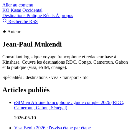
Aller au contenu
KO
Kasaï Occidental
Destinations
Pratique
Récits
À propos
Recherche
RSS
★
Auteur
Jean-Paul Mukendi
Consultant logistique voyage francophone et rédacteur basé à
Kinshasa. Couvre les destinations RDC, Congo, Cameroun, Gabon
et la pratique (visa, eSIM, change).
Spécialités : destinations · visa · transport · rdc
Articles publiés
eSIM en Afrique francophone : guide complet 2026 (RDC,
Cameroun, Gabon, Sénégal)
2026-05-10
Visa Bénin 2026 : l'e-visa étape par étape