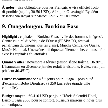
À noter
: visa obligatoire pour les Français, e-visa officiel Togo
disponible (rapide, 30-50 USD). Aéroport Gnassingbé Eyadéma
desservi via Royal Air Maroc, ASKY et Air France.
9. Ouagadougou, Burkina Faso
Highlight
: capitale du Burkina Faso, “ville des hommes intègres”.
Centre culturel d’Afrique de l’Ouest (FESPACO, festival
panafricain du cinéma tous les 2 ans), Marché Central de Ouaga,
Musée National. Une scène artistique sahélienne riche, contraste fort
avec les capitales équatoriales.
Quand y aller
: novembre à février (saison sèche fraîche, 18-30°C).
L’harmattan en décembre-janvier réduit la visibilité. Évitez avril-juin
(chaleur 40-45°C).
Durée recommandée
: 4 à 5 jours pour Ouaga + possibilité
d’extension Bobo-Dioulasso (à 350 km, autre grande ville
culturelle).
Budget moyen
: 60-110 USD par jour. Hôtels Splendid Hotel,
Laïco Ouaga 2000 pour le confort, plusieurs maisons d’hôtes plus
authentiques.