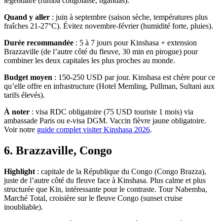
légendaire (rumba congolaise, ngandas).
Quand y aller
: juin à septembre (saison sèche, températures plus
fraîches 21-27°C). Évitez novembre-février (humidité forte, pluies).
Durée recommandée
: 5 à 7 jours pour Kinshasa + extension
Brazzaville (de l’autre côté du fleuve, 30 min en pirogue) pour
combiner les deux capitales les plus proches au monde.
Budget moyen
: 150-250 USD par jour. Kinshasa est chère pour ce
qu’elle offre en infrastructure (Hotel Memling, Pullman, Sultani aux
tarifs élevés).
À noter
: visa RDC obligatoire (75 USD touriste 1 mois) via
ambassade Paris ou e-visa DGM. Vaccin fièvre jaune obligatoire.
Voir notre
guide complet visiter Kinshasa 2026
.
6. Brazzaville, Congo
Highlight
: capitale de la République du Congo (Congo Brazza),
juste de l’autre côté du fleuve face à Kinshasa. Plus calme et plus
structurée que Kin, intéressante pour le contraste. Tour Nabemba,
Marché Total, croisière sur le fleuve Congo (sunset cruise
inoubliable).