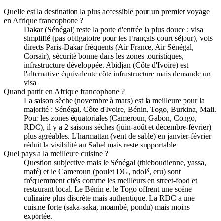
Quelle est la destination la plus accessible pour un premier voyage
en Afrique francophone ?
Dakar (Sénégal) reste la porte d'entrée la plus douce : visa
simplifié (pas obligatoire pour les Français court séjour), vols
directs Paris-Dakar fréquents (Air France, Air Sénégal,
Corsair), sécurité bonne dans les zones touristiques,
infrastructure développée. Abidjan (Côte d'Ivoire) est
l'alternative équivalente côté infrastructure mais demande un
visa.
Quand partir en Afrique francophone ?
La saison sèche (novembre à mars) est la meilleure pour la
majorité : Sénégal, Côte d'Ivoire, Bénin, Togo, Burkina, Mali.
Pour les zones équatoriales (Cameroun, Gabon, Congo,
RDC), il y a 2 saisons sèches (juin-août et décembre-février)
plus agréables. L'harmattan (vent de sable) en janvier-février
réduit la visibilité au Sahel mais reste supportable.
Quel pays a la meilleure cuisine ?
Question subjective mais le Sénégal (thieboudienne, yassa,
mafé) et le Cameroun (poulet DG, ndolé, eru) sont
fréquemment cités comme les meilleurs en street-food et
restaurant local. Le Bénin et le Togo offrent une scène
culinaire plus discrète mais authentique. La RDC a une
cuisine forte (saka-saka, moambé, pondu) mais moins
exportée.