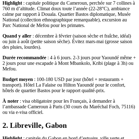
Highlight
: capitale politique du Cameroun, perchée sur 7 collines à
760 m d’altitude. Climat doux toute l’année (22-28°C), ambiance
calme par rapport à Douala. Quartier Bastos diplomatique, Musée
National (collection ethnographique remarquable), excursion au
Parc National de Mefou pour les primates.
Quand y aller
: décembre à février (saison sèche et fraîche, idéal)
ou juin à août (petite saison sèche). Évitez mars-mai (grosse saison
des pluies, lourdes).
Durée recommandée
: 4 à 6 jours. 2-3 jours pour Yaoundé même +
2 jours pour une escapade à Mont Mbankolo, Kribi (plage à 3h) ou
Mefou.
Budget moyen
: 100-180 USD par jour (hôtel + restaurants +
transport). Hôtel La Falaise ou Hilton Yaoundé pour le confort,
hôtels de quartier Bastos pour le rapport qualité-prix.
À noter
: visa obligatoire pour les Français, à demander à
l’ambassade Cameroun à Paris (30 cours du Maréchal Foch, 75116)
ou via e-visa officiel.
2. Libreville, Gabon
Highlight
: capitale du Gabon en bord d’estuaire, ville verte et