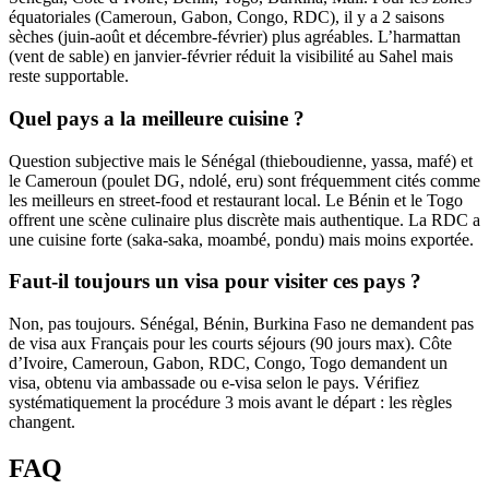
équatoriales (Cameroun, Gabon, Congo, RDC), il y a 2 saisons
sèches (juin-août et décembre-février) plus agréables. L’harmattan
(vent de sable) en janvier-février réduit la visibilité au Sahel mais
reste supportable.
Quel pays a la meilleure cuisine ?
Question subjective mais le Sénégal (thieboudienne, yassa, mafé) et
le Cameroun (poulet DG, ndolé, eru) sont fréquemment cités comme
les meilleurs en street-food et restaurant local. Le Bénin et le Togo
offrent une scène culinaire plus discrète mais authentique. La RDC a
une cuisine forte (saka-saka, moambé, pondu) mais moins exportée.
Faut-il toujours un visa pour visiter ces pays ?
Non, pas toujours. Sénégal, Bénin, Burkina Faso ne demandent pas
de visa aux Français pour les courts séjours (90 jours max). Côte
d’Ivoire, Cameroun, Gabon, RDC, Congo, Togo demandent un
visa, obtenu via ambassade ou e-visa selon le pays. Vérifiez
systématiquement la procédure 3 mois avant le départ : les règles
changent.
FAQ