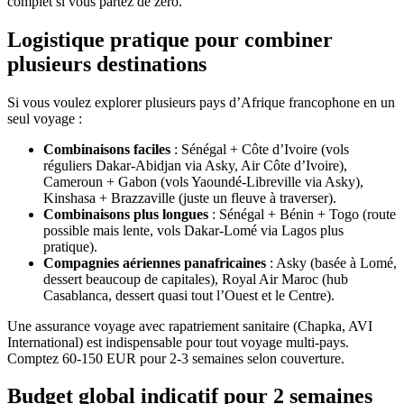
complet si vous partez de zéro.
Logistique pratique pour combiner
plusieurs destinations
Si vous voulez explorer plusieurs pays d’Afrique francophone en un
seul voyage :
Combinaisons faciles
: Sénégal + Côte d’Ivoire (vols
réguliers Dakar-Abidjan via Asky, Air Côte d’Ivoire),
Cameroun + Gabon (vols Yaoundé-Libreville via Asky),
Kinshasa + Brazzaville (juste un fleuve à traverser).
Combinaisons plus longues
: Sénégal + Bénin + Togo (route
possible mais lente, vols Dakar-Lomé via Lagos plus
pratique).
Compagnies aériennes panafricaines
: Asky (basée à Lomé,
dessert beaucoup de capitales), Royal Air Maroc (hub
Casablanca, dessert quasi tout l’Ouest et le Centre).
Une assurance voyage avec rapatriement sanitaire (Chapka, AVI
International) est indispensable pour tout voyage multi-pays.
Comptez 60-150 EUR pour 2-3 semaines selon couverture.
Budget global indicatif pour 2 semaines