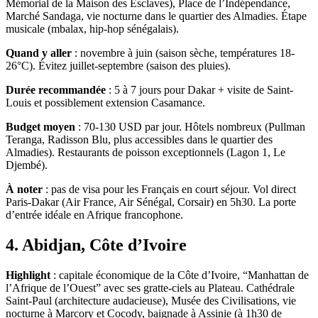
Mémorial de la Maison des Esclaves), Place de l’Indépendance,
Marché Sandaga, vie nocturne dans le quartier des Almadies. Étape
musicale (mbalax, hip-hop sénégalais).
Quand y aller
: novembre à juin (saison sèche, températures 18-
26°C). Évitez juillet-septembre (saison des pluies).
Durée recommandée
: 5 à 7 jours pour Dakar + visite de Saint-
Louis et possiblement extension Casamance.
Budget moyen
: 70-130 USD par jour. Hôtels nombreux (Pullman
Teranga, Radisson Blu, plus accessibles dans le quartier des
Almadies). Restaurants de poisson exceptionnels (Lagon 1, Le
Djembé).
À noter
: pas de visa pour les Français en court séjour. Vol direct
Paris-Dakar (Air France, Air Sénégal, Corsair) en 5h30. La porte
d’entrée idéale en Afrique francophone.
4. Abidjan, Côte d’Ivoire
Highlight
: capitale économique de la Côte d’Ivoire, “Manhattan de
l’Afrique de l’Ouest” avec ses gratte-ciels au Plateau. Cathédrale
Saint-Paul (architecture audacieuse), Musée des Civilisations, vie
nocturne à Marcory et Cocody, baignade à Assinie (à 1h30 de