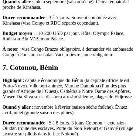
Quand y aller
: juin à septembre (saison sèche). Climat équatorial
proche de Kinshasa.
Durée recommandée
: 3 à 5 jours. Souvent combinée avec
Kinshasa (visa Congo et RDC séparés cependant).
Budget moyen
: 110-200 USD par jour. Hôtel Olympic Palace,
Radisson Blu M’Bamou Palace.
À noter
: visa Congo Brazza obligatoire, à demander via ambassade
Congo à Paris ou consulat. Vaccin fièvre jaune obligatoire.
7. Cotonou, Bénin
Highlight
: capitale économique du Bénin (la capitale officielle est
Porto-Novo). Ville port animée, Marché Dantokpa (l’un des plus
grands d’Afrique de l’Ouest), Cathédrale Notre-Dame des Apôtres,
Musée Da Silva sur la diaspora afro-brésilienne, plages de Fidjrosse.
Quand y aller
: novembre à février (saison sèche fraîche). Évitez
avril-juillet (grande saison des pluies).
Durée recommandée
: 5 à 8 jours. 3 jours Cotonou + extension
Ouidah (route des esclaves, Porte du Non-Retour) et Ganvié (village
lacustre sur pilotis dans le Lac Nokoué).