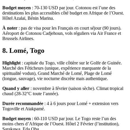
Budget moyen
: 70-130 USD par jour. Cotonou est l’une des
destinations les plus accessibles côté budget en Afrique de l’Ouest.
Hôtel Azalaï, Bénin Marina.
À noter
: pas de visa pour les Français en court séjour (90 jours).
Aéroport de Cotonou Cadjehoun, vols réguliers via Air France et
Brussels Airlines.
8. Lomé, Togo
Highlight
: capitale du Togo, ville côtière sur le Golfe de Guinée.
Marché des Féticheurs (unique, expérience marquante de la
spiritualité vodun), Grand Marché de Lomé, Plage de Lomé
(longue, sauvage), vie nocturne discrète mais authentique.
Quand y aller
: novembre à février (saison sèche). Climat tropical
chaud (28-32°C toute l’année).
Durée recommandée
: 4 à 6 jours pour Lomé + extension vers
Togoville et Atakpamé.
Budget moyen
: 60-110 USD par jour. Le Togo reste l’un des
moins chers d’Afrique de l’Ouest. Hôtel 2 Février (l’institution),
Sarakawa, Eda Oba.